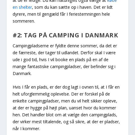
at de er ledige. Du kan naturligvis også vælge at
købe
en shelter
, som du kan sætte op i haven. Det er lidt
dyrere, men til gengæld får I feriestemningen hele
sommeren.
#2: TAG PÅ CAMPING I DANMARK
Campingpladserne er fyldte denne sommer, da det er
de færreste, der tager til udlandet. Derfor skal I være
ude i god tid, hvis I vil booke en plads på en af de
mange fantastiske campingpladser, der befinder sig i
Danmark.
Hvis I får en plads, er der dog lagt i ovnen til, at I får en
helt uforglemmelig oplevelse. Der er forskel på de
enkelte campingpladser, men du vil helt sikker opleve,
at der er hygge på højt plan, uanset hvor du kommer
hen. Det handler blot om at vælge den campingplads,
der virker mest tiltalende, og så sikre, at der er pladser,
når I kommer.