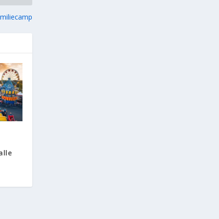
amiliecamp
alle