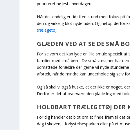
prioriteret højest i hverdagen.
Når det endelig er tid til en stund med fokus på
den og virkelig blot nyde tiden. Og netop derfor k
trælegetøj
.
GLÆDEN VED AT SE DE SMÅ BO
For selvom det kan lyde en lille smule specielt a
familier med små børn. De små væsener har nemlig
udmattede forældre der gerne vil nyde stunderne 
afbræk, når de mindre kan underholde sig selv for
Og så skal vi også huske, at der ikke er noget, de
Derfor er det at overvære den glade leg med holdb
HOLDBART TRÆLEGETØJ DER 
For dig handler det blot om at finde frem til det 
dag i skoven, i forlystelsesparken eller på et muse