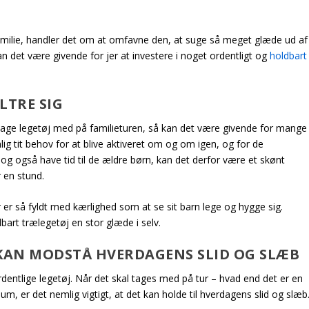
 familie, handler det om at omfavne den, at suge så meget glæde ud af
an det være givende for jer at investere i noget ordentligt og
holdbart
LTRE SIG
t tage legetøj med på familieturen, så kan det være givende for mange
 tit behov for at blive aktiveret om og om igen, og for de
og også have tid til de ældre børn, kan det derfor være et skønt
 en stund.
r er så fyldt med kærlighed som at se sit barn lege og hygge sig.
art trælegetøj en stor glæde i selv.
KAN MODSTÅ HVERDAGENS SLID OG SLÆB
ordentlige legetøj. Når det skal tages med på tur – hvad end det er en
um, er det nemlig vigtigt, at det kan holde til hverdagens slid og slæb