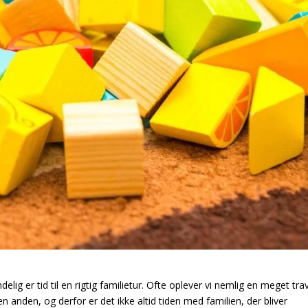
lig er tid til en rigtig familietur. Ofte oplever vi nemlig en meget trav
en anden, og derfor er det ikke altid tiden med familien, der bliver