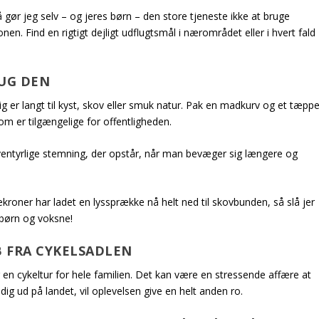
så gør jeg selv – og jeres børn – den store tjeneste ikke at bruge
en. Find en rigtigt dejligt udflugtsmål i nærområdet eller i hvert fald
RUG DEN
ldrig er langt til kyst, skov eller smuk natur. Pak en madkurv og et tæpp
om er tilgængelige for offentligheden.
ventyrlige stemning, der opstår, når man bevæger sig længere og
ækroner har ladet en lyssprække nå helt ned til skovbunden, så slå jer
børn og voksne!
B FRA CYKELSADLEN
en cykeltur for hele familien. Det kan være en stressende affære at
ig ud på landet, vil oplevelsen give en helt anden ro.