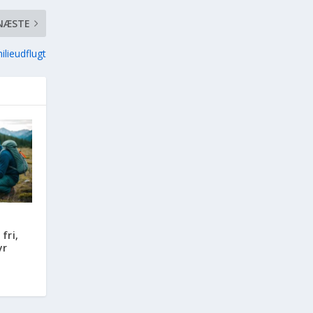
NÆSTE
ilieudflugt
å
fri,
yr