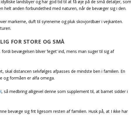
dylliske landsbyer og har god tid til at få øje på de små detaljer, so
e en helt anden forbundethed med naturen, når de bevæger sig i den.
ver markerne, duft til syrenerne og pluk skovjordbær i vejkanten.
turen.
LIG FOR STORE OG SMÅ
ordi bevægelsen bliver ’leget’ ind, mens man suger til sig af
t, skal distancen selvfølges afpasses de mindste ben i familien. En
else og formåen er alfa omega.
l
, så medbring alligevel denne som supplement til, at barnet sidder i
ne bevæge sig frit ligesom resten af familien. Husk på, at I ikke har