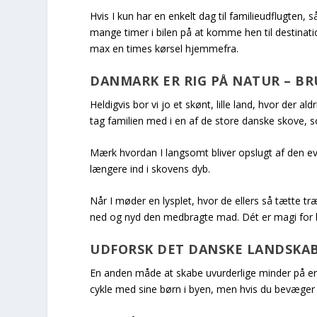
Hvis I kun har en enkelt dag til familieudflugten, 
mange timer i bilen på at komme hen til destination
max en times kørsel hjemmefra.
DANMARK ER RIG PÅ NATUR – B
Heldigvis bor vi jo et skønt, lille land, hvor der a
tag familien med i en af de store danske skove, s
Mærk hvordan I langsomt bliver opslugt af den e
længere ind i skovens dyb.
Når I møder en lysplet, hvor de ellers så tætte tr
ned og nyd den medbragte mad. Dét er magi for 
UDFORSK DET DANSKE LANDSKA
En anden måde at skabe uvurderlige minder på er 
cykle med sine børn i byen, men hvis du bevæger d